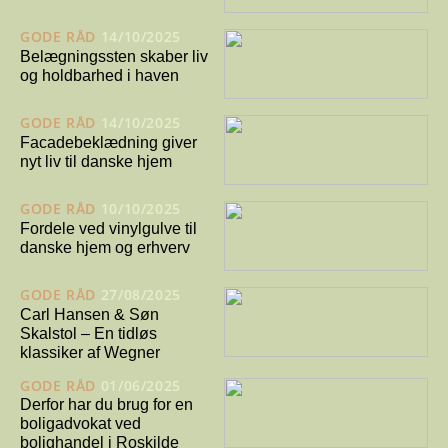
GODE RÅD
14/10/2025
Belægningssten skaber liv
og holdbarhed i haven
GODE RÅD
14/10/2025
Facadebeklædning giver
nyt liv til danske hjem
GODE RÅD
10/10/2025
Fordele ved vinylgulve til
danske hjem og erhverv
GODE RÅD
27/08/2025
Carl Hansen & Søn
Skalstol – En tidløs
klassiker af Wegner
GODE RÅD
01/06/2025
Derfor har du brug for en
boligadvokat ved
bolighandel i Roskilde