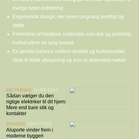
mange typer indretning
Ergonomisk design, der sikrer langvarig komfort og
støtte
Fremstillet af holdbare materialer som træ og polstring,
hvilket sikrer en lang levetid
En perfekt balance mellem æstetik og funktionalitet,
ideel til både afslapning og som et statement-møbel
BELYSNING
26/02/2026
Sådan vælger du den
rigtige elektriker til dit hjem:
Mere end bare stik og
kontakter
BYGGERI
13/01/2026
Aluporte vinder frem i
moderne byggeri