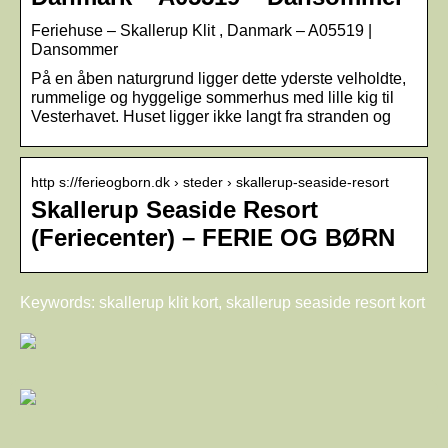
Feriehuse – Skallerup Klit , Danmark – A05519 |
Dansommer
På en åben naturgrund ligger dette yderste velholdte,
rummelige og hyggelige sommerhus med lille kig til
Vesterhavet. Huset ligger ikke langt fra stranden og
http s://ferieogborn.dk › steder › skallerup-seaside-resort
Skallerup Seaside Resort
(Feriecenter) – FERIE OG BØRN
Keywords: skallerup klit kort, skallerup seaside resort kort