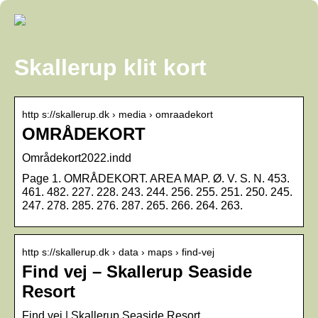
Skallerup klit kort
http s://skallerup.dk › media › omraadekort
OMRÅDEKORT
Områdekort2022.indd
Page 1. OMRÅDEKORT. AREA MAP. Ø. V. S. N. 453.
461. 482. 227. 228. 243. 244. 256. 255. 251. 250. 245.
247. 278. 285. 276. 287. 265. 266. 264. 263.
http s://skallerup.dk › data › maps › find-vej
Find vej – Skallerup Seaside
Resort
Find vej | Skallerup Seaside Resort