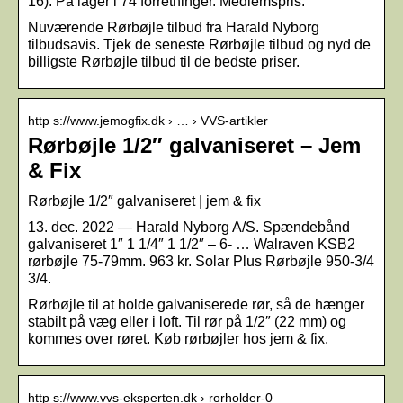
16). På lager i 74 forretninger. Medlemspris.
Nuværende Rørbøjle tilbud fra Harald Nyborg
tilbudsavis. Tjek de seneste Rørbøjle tilbud og nyd de
billigste Rørbøjle tilbud til de bedste priser.
http s://www.jemogfix.dk › … › VVS-artikler
Rørbøjle 1/2″ galvaniseret – Jem
& Fix
Rørbøjle 1/2″ galvaniseret | jem & fix
13. dec. 2022 — Harald Nyborg A/S. Spændebånd
galvaniseret 1″ 1 1/4″ 1 1/2″ – 6- … Walraven KSB2
rørbøjle 75-79mm. 963 kr. Solar Plus Rørbøjle 950-3/4
3/4.
Rørbøjle til at holde galvaniserede rør, så de hænger
stabilt på væg eller i loft. Til rør på 1/2″ (22 mm) og
kommes over røret. Køb rørbøjler hos jem & fix.
http s://www.vvs-eksperten.dk › rorholder-0