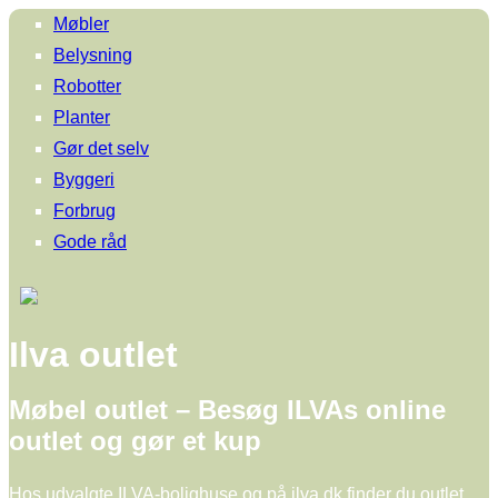
Møbler
Belysning
Robotter
Planter
Gør det selv
Byggeri
Forbrug
Gode råd
Ilva outlet
Møbel outlet – Besøg ILVAs online
outlet og gør et kup
Hos udvalgte ILVA-bolighuse og på ilva.dk finder du outlet,