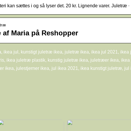
i kan sættes i og så lyser det. 20 kr. Lignende varer. Juletræ · 
etræ
æ af Maria på Reshopper
 ikea jul, kunstigt juletræ ikea, juletræ ikea, ikea jul 2021, ikea ju
is, ikea juletræ plastik, kunstig juletræ ikea, juletræer ikea, ikea
er ikea, julestjerner ikea, jul ikea 2021, ikea kunstigt juletræ, jul 