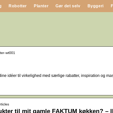
g
Robotter
Planter
Gør det selv
Byggeri
nter-wt001
ine idéer til virkelighed med særlige rabatter, inspiration og
ticles
dukter til mit gamle FAKTUM køkken? – 