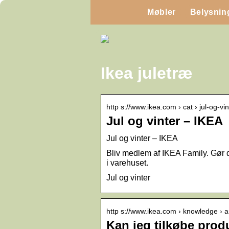
Møbler
Belysnin
Ikea juletræ
http s://www.ikea.com › cat › jul-og-vi
Jul og vinter – IKEA
Jul og vinter – IKEA
Bliv medlem af IKEA Family. Gør d
i varehuset.
Jul og vinter
http s://www.ikea.com › knowledge › ar
Kan jeg tilkøbe pro