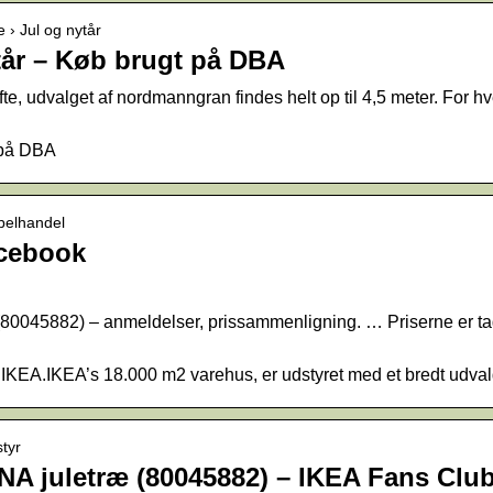
 › Jul og nytår
ytår – Køb brugt på DBA
e, udvalget af nordmanngran findes helt op til 4,5 meter. For hve
r på DBA
belhandel
acebook
45882) – anmeldelser, prissammenligning. … Priserne er ta
KEA.IKEA’s 18.000 m2 varehus, er udstyret med et bredt udvalg
styr
 juletræ (80045882) – IKEA Fans Clu