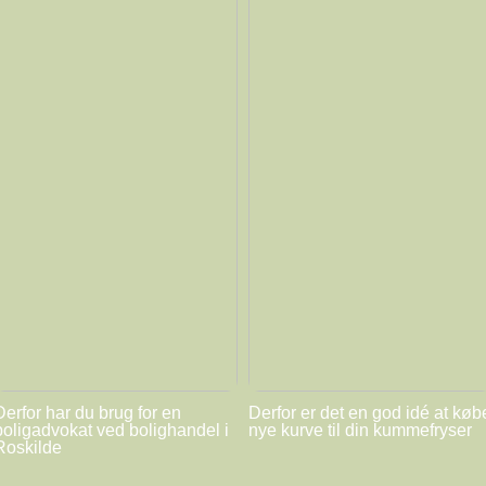
Derfor har du brug for en
Derfor er det en god idé at køb
boligadvokat ved bolighandel i
nye kurve til din kummefryser
Roskilde