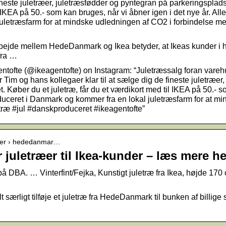
 fineste juletræer, juletræsfødder og pyntegran på parkeringspla
l IKEA på 50.- som kan bruges, når vi åbner igen i det nye år. All
letræsfarm for at mindske udledningen af CO2 i forbindelse med
rbejde mellem HedeDanmark og Ikea betyder, at Ikeas kunder i
fra …
ofte (@ikeagentofte) on Instagram: “Juletræssalg foran varehus
 Tim og hans kollegaer klar til at sælge dig de fineste juletræer
 Køber du et juletræ, får du et værdikort med til IKEA på 50.- s
roduceret i Danmark og kommer fra en lokal juletræsfarm for at m
træ #jul #danskproduceret #ikeagentofte”
der › hededanmar…
uletræer til Ikea-kunder – læs mere he
r på DBA. … Vinterfint/Fejka, Kunstigt juletræ fra Ikea, højde 1
særligt tilføje et juletræ fra HedeDanmark til bunken af billige 