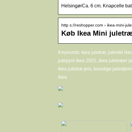
HelsingørCa. 6 cm. Knapcelle batter
http s://reshopper.com › ikea-mini-jul
Køb Ikea Mini juletr
Keywords: ikea juletræ, julestel ikea,
julepynt ikea 2021, ikea juletræer pr
ikea juletræ pris, kunstige julestjern
ikea