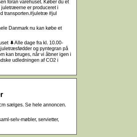
dsen foran varehuset. Køber du et
e juletræerne er produceret i
 transporten.#juletræ #jul
 hele Danmark nu kan købe et
et 🌲Alle dage fra kl. 10.00-
, juletræsfødder og pyntegran på
om kan bruges, når vi åbner igen i
indske udledningen af CO2 i
r
70 cm sælges. Se hele annoncen.
saml-selv-møbler, servietter,