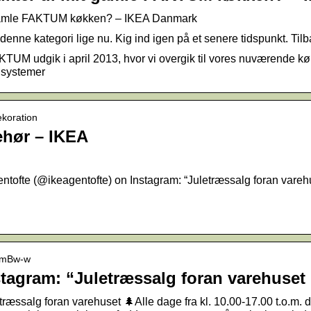
it gamle FAKTUM køkken? – IKEA Danmark
denne kategori lige nu. Kig ind igen på et senere tidspunkt. Tilb
TUM udgik i april 2013, hvor vi overgik til vores nuværend
 systemer
ekoration
ehør – IKEA
ofte (@ikeagentofte) on Instagram: “Juletræssalg foran varehus
RVmBw-w
stagram: “Juletræssalg foran varehuset
træssalg foran varehuset 🌲Alle dage fra kl. 10.00-17.00 t.o.m. 