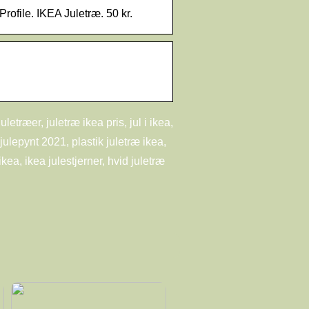
Profile. IKEA Juletræ. 50 kr.
letræer, juletræ ikea pris, jul i ikea,
 julepynt 2021, plastik juletræ ikea,
ikea, ikea julestjerner, hvid juletræ