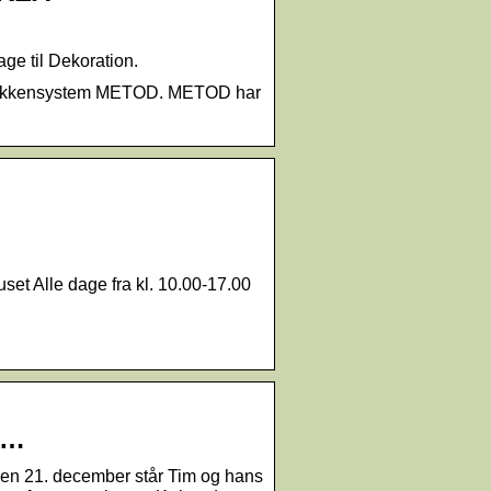
age til Dekoration.
e køkkensystem METOD. METOD har
et Alle dage fra kl. 10.00-17.00
 …
den 21. december står Tim og hans