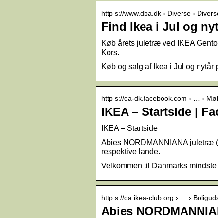
http s://www.dba.dk › Diverse › Diverse
Find Ikea i Jul og n
Køb årets juletræ ved IKEA Gentoft
Kors.
Køb og salg af Ikea i Jul og nytå
http s://da-dk.facebook.com › … › Mø
IKEA – Startside | F
IKEA – Startside
Abies NORDMANNIANA juletræ (800
respektive lande.
Velkommen til Danmarks mindste I
http s://da.ikea-club.org › … › Boligud
Abies NORDMANNIANA