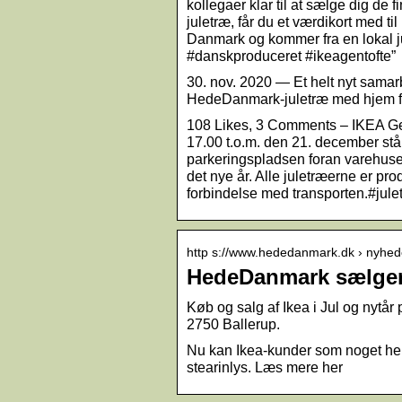
kollegaer klar til at sælge dig de
juletræ, får du et værdikort med ti
Danmark og kommer fra en lokal ju
#danskproduceret #ikeagentofte”
30. nov. 2020 — Et helt nyt sama
HedeDanmark-juletræ med hjem 
108 Likes, 3 Comments – IKEA Gent
17.00 t.o.m. den 21. december står
parkeringspladsen foran varehuset.
det nye år. Alle juletræerne er p
forbindelse med transporten.#jule
http s://www.hededanmark.dk › nyhe
HedeDanmark sælger j
Køb og salg af Ikea i Jul og nytå
2750 Ballerup.
Nu kan Ikea-kunder som noget helt 
stearinlys. Læs mere her