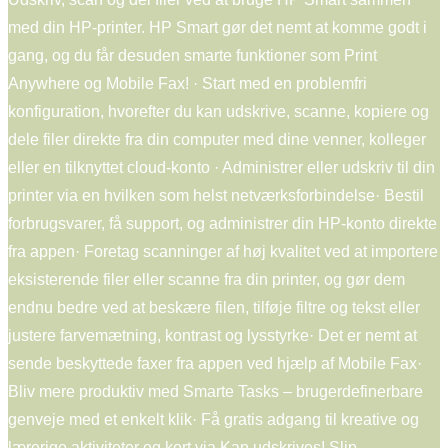
med din HP-printer. HP Smart gør det nemt at komme godt i
gang, og du får desuden smarte funktioner som Print
Anywhere og Mobile Fax! · Start med en problemfri
konfiguration, hvorefter du kan udskrive, scanne, kopiere og
dele filer direkte fra din computer med dine venner, kolleger
eller en tilknyttet cloud-konto · Administrer eller udskriv til din
printer via en hvilken som helst netværksforbindelse· Bestil
forbrugsvarer, få support, og administrer din HP-konto direkte
fra appen· Foretag scanninger af høj kvalitet ved at importere
eksisterende filer eller scanne fra din printer, og gør dem
endnu bedre ved at beskære filen, tilføje filtre og tekst eller
justere farvemætning, kontrast og lysstyrke· Det er nemt at
sende beskyttede faxer fra appen ved hjælp af Mobile Fax·
Bliv mere produktiv med Smarte Tasks – brugerdefinerbare
genveje med et enkelt klik· Få gratis adgang til kreative og
lærerige aktiviteter og kort via Kan udskrives! Slip