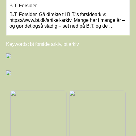
B.T. Forsider
B.T. Forsider. Gå direkte til B.T.’s forsidearkiv:
https://www.bt.dk/artikel-arkiv. Mange har i mange år –
og gør det også stadig – set ned på B.T. og de …
Keywords: bt forside arkiv, bt arkiv